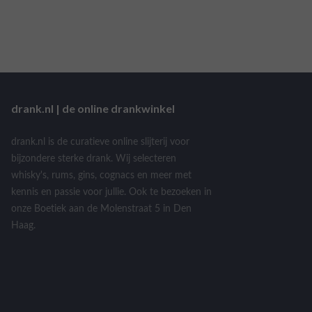
drank.nl | de online drankwinkel
drank.nl is de curatieve online slijterij voor
bijzondere sterke drank. Wij selecteren
whisky's, rums, gins, cognacs en meer met
kennis en passie voor jullie. Ook te bezoeken in
onze Boetiek aan de Molenstraat 5 in Den
Haag.