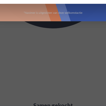
*Navimer is uitgesloten van deze welkomstactie
Samen gekocht