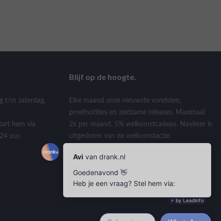
Blijf op de hoogte.
g t/m zaterdag,
Elke maand onze nieuwste vondsten,
proefnotities en zeldzame releases. Maximaal
tart hem via
2x per maand. 5% welkomstcadeau. Navimer is
24 uur.
uitgesloten van de welkomstactie.