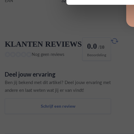
EAN
3274510004682
KLANTEN REVIEWS
0.0
/10
Nog geen reviews
Beoordeling
Deel jouw ervaring
Ben jij bekend met dit artikel? Deel jouw ervaring met
andere en laat weten wat jij er van vindt!
Schrijf een review