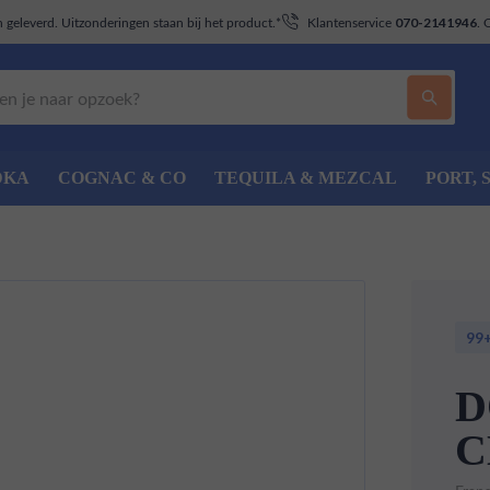
geleverd. Uitzonderingen staan bij het product.*
Klantenservice
. 
070-2141946
DKA
COGNAC & CO
TEQUILA & MEZCAL
PORT, 
99
D
C