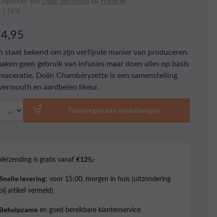
 Aperitief van
Dolin Vermouth
uit
Frankrijk
L | 16%
14,95
n staat bekend om zijn verfijnde manier van produceren.
maken geen gebruik van infusies maar doen alles op basis
maceratie. Dolin Chambéryzette is een samenstelling
vermouth en aardbeien likeur.
al
Toevoegen aan winkelwagen
Verzending is gratis vanaf
€125,-
: voor 15:00, morgen in huis (uitzondering
Snelle levering
bij artikel vermeld)
en goed bereikbare klantenservice.
Behulpzame