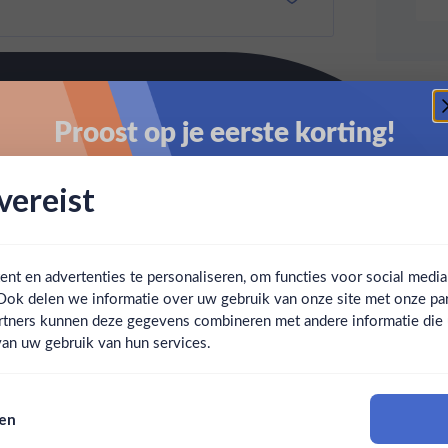
Proost op je eerste korting!
Schrijf je in en ontvang direct 5% korting op je eerste
ereist
bestelling.
Email
t en advertenties te personaliseren, om functies voor social medi
Ook delen we informatie over uw gebruik van onze site met onze par
Claim mijn korting
Ben jij 18 jaar of ouder?
rtners kunnen deze gegevens combineren met andere informatie die u 
an uw gebruik van hun services.
Nee
Ja
Nee, bedankt
sen
Om deze website te bezoeken moet je 18 jaar of ouder zijn