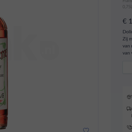
Frans
0,75
€ 
Doli
Zij 
van 
van 
Aant