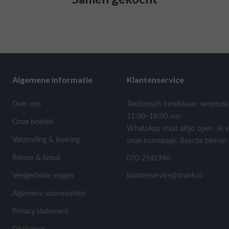
Algemene informatie
Klantenservice
Over ons
Telefonisch bereikbaar: woensda
11:00–18:00 uur.
Onze boetiek
WhatsApp staat altijd open. Je s
Verzending & levering
onze homepage. Reactie binnen 
Retour & breuk
070-2141946
Veelgestelde vragen
klantenservice@drank.nl
Algemene voorwaarden
Privacy statement
Disclaimer