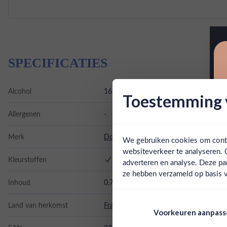
SPECIFICATIES
Alcohol
16.00%
Toestemming v
Allergenen
-
Merk
Dolin Vermouth
We gebruiken cookies om conten
websiteverkeer te analyseren. 
Kleurstoffen
adverteren en analyse. Deze pa
ze hebben verzameld op basis v
Inhoud
0,75L
Land van herkomst
Frankrijk
Voorkeuren aanpas