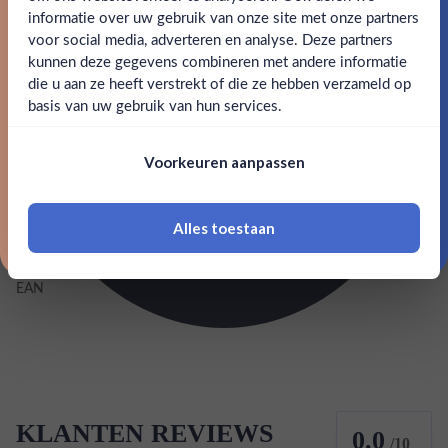
Email
SPECIFICATIES
informatie over uw gebruik van onze site met onze partners
Ben jij 18 jaar of ouder?
voor social media, adverteren en analyse. Deze partners
kunnen deze gegevens combineren met andere informatie
Alcohol
40.00%
Claim mijn korting
die u aan ze heeft verstrekt of die ze hebben verzameld op
Nee
Ja
basis van uw gebruik van hun services.
Merk
Dewar's
Nee, bedankt
Om deze website te bezoeken moet je
Kleurstoffen
Voorkeuren aanpassen
18 jaar of ouder zijn
Inhoud
0,7L
Alles toestaan
Land van herkomst
Schotland
*Navimer is uitgesloten van deze welkomstactie
EAN
7640171030593
KLANTEN REVIEWS
0.0
/10