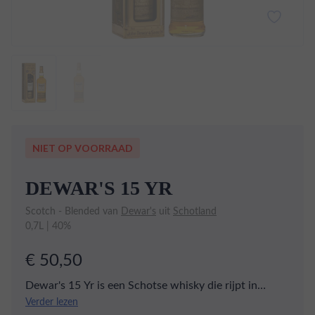
NIET OP VOORRAAD
DEWAR'S 15 YR
Scotch - Blended van
Dewar's
uit
Schotland
0,7L | 40%
€ 50,50
Dewar's 15 Yr is een Schotse whisky die rijpt in
Amerikaanse eikenhouten vaten en daarna nog eens
Verder lezen