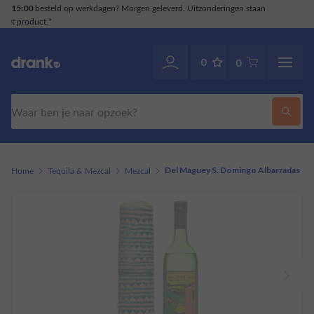
staan
Klantenservice
. Ook via WhatsApp.
070-2141946
0
0
Zoeken
Home
Tequila & Mezcal
Mezcal
Del Maguey S. Domingo Albarradas