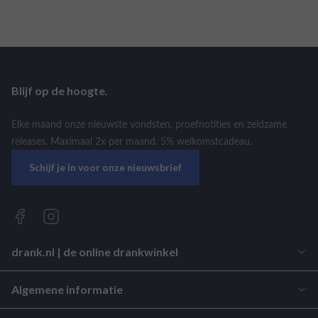
Blijf op de hoogte.
Elke maand onze nieuwste vondsten, proefnotities en zeldzame
releases. Maximaal 2x per maand. 5% welkomstcadeau.
Schijf je in voor onze nieuwsbrief
drank.nl | de online drankwinkel
Algemene informatie