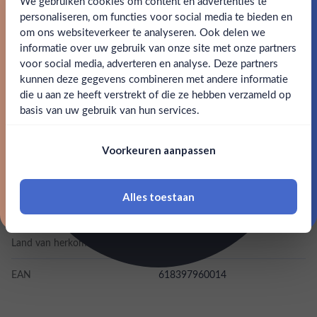
We gebruiken cookies om content en advertenties te
het dorpje Santo Domingo Albarradas, en in het
Schrijf je in en ontvang direct 5% korting op je eerste
bestelling.
personaliseren, om functies voor social media te bieden en
smaakprofiel ontdekten wij peer, tropisch fruit en kruidige
om ons websiteverkeer te analyseren. Ook delen we
noten.
Email
informatie over uw gebruik van onze site met onze partners
Ben jij 18 jaar of ouder?
voor social media, adverteren en analyse. Deze partners
SPECIFICATIES
kunnen deze gegevens combineren met andere informatie
Claim mijn korting
die u aan ze heeft verstrekt of die ze hebben verzameld op
Nee
Ja
basis van uw gebruik van hun services.
Alcohol
48.00%
Nee, bedankt
Om deze website te bezoeken moet je
Merk
Del Maguey
Voorkeuren aanpassen
18 jaar of ouder zijn
Kleurstoffen
Alles toestaan
*Navimer is uitgesloten van deze welkomstactie
Inhoud
0,7L
Land van herkomst
Mexico
EAN
618397960014