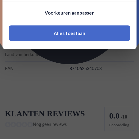
Nee, bedankt
Om deze website te bezoeken moet je
Merk
De Kuyper
Voorkeuren aanpassen
18 jaar of ouder zijn
Kleurstoffen
Alles toestaan
*Navimer is uitgesloten van deze welkomstactie
Inhoud
0,7L
Land van herkomst
Nederland
EAN
8710625340703
KLANTEN REVIEWS
0.0
/10
Nog geen reviews
Beoordeling