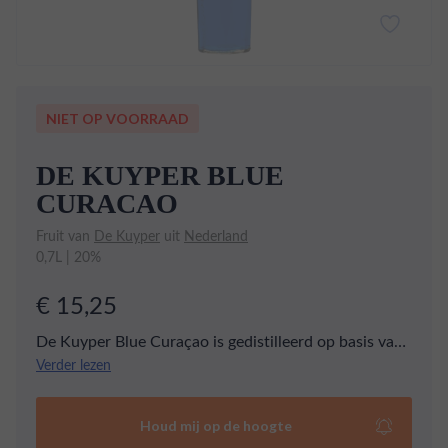
NIET OP VOORRAAD
DE KUYPER BLUE
CURACAO
Fruit van
De Kuyper
uit
Nederland
0,7L | 20%
€ 15,25
De Kuyper Blue Curaçao is gedistilleerd op basis van
de zeldzame Laraha vruchten, afkomstig van Curaçao.
Verder lezen
Deze klassieke likeur wordt gekenmerkt door haar
intense blauwe kleur en heerlijke fruitige smaken.
Houd mij op de hoogte
Geniet van de unieke en verfrissende ervaring die de