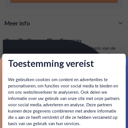
Kuyper Blue Curaçao biedt.
Meer info
Verzending is gratis vanaf
€125,-
Over De Kuyper Blue Curacao
: voor 15:00, morgen in huis (uitzondering bij
Snelle levering
De Kuyper Blue Curaçao is gedistilleerd op basis van de
artikel vermeld)
zeldzame Laraha vruchten, afkomstig van Curaçao. Deze
Toestemming vereist
klassieke likeur wordt gekenmerkt door haar intense
en goed bereikbare klantenservice.
Behulpzame
Proost op je eerste korting!
blauwe kleur en heerlijke fruitige smaken. Geniet van de
unieke en verfrissende ervaring die de Kuyper Blue
We gebruiken cookies om content en advertenties te
Schrijf je in en ontvang direct 5% korting op je eerste
Curaçao biedt.
bestelling.
personaliseren, om functies voor social media te bieden en
om ons websiteverkeer te analyseren. Ook delen we
Email
SPECIFICATIES
informatie over uw gebruik van onze site met onze partners
Ben jij 18 jaar of ouder?
voor social media, adverteren en analyse. Deze partners
kunnen deze gegevens combineren met andere informatie
Alcohol
20.00%
Claim mijn korting
die u aan ze heeft verstrekt of die ze hebben verzameld op
Nee
Ja
basis van uw gebruik van hun services.
Allergenen
-