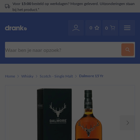
Voor
besteld op werkdagen? Morgen geleverd. Uitzonderingen staan
15:00
bij het product.*
0
0
Zoeken
Home
Whisky
Scotch - Single Malt
Dalmore 15 Yr