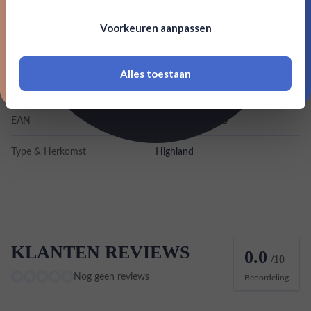
Nee, bedankt
Om deze website te bezoeken moet je
Kleurstoffen
Voorkeuren aanpassen
18 jaar of ouder zijn
Inhoud
0,7L
Alles toestaan
*Navimer is uitgesloten van deze welkomstactie
Land van herkomst
Schotland
EAN
5013967005006
Type & Herkomst
Highland
KLANTEN REVIEWS
0.0
/10
Nog geen reviews
Beoordeling