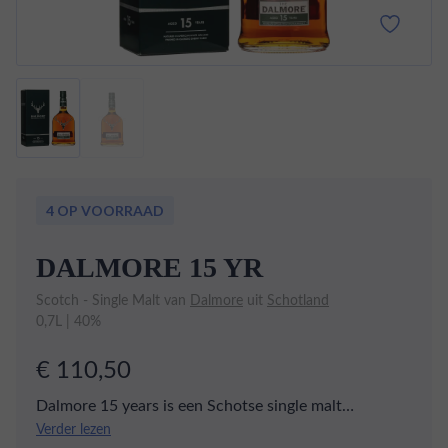
4 OP VOORRAAD
DALMORE 15 YR
Scotch - Single Malt van
Dalmore
uit
Schotland
0,7L | 40%
€ 110,50
Dalmore 15 years is een Schotse single malt
afkomstig uit de Highlands. De distilleerderij is in
Verder lezen