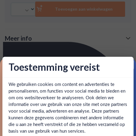
1839 opgericht door Alexander Matheson. Je proeft
Aantal
chocolade, sinaasappel en kaneel.
Toevoegen aan winkelwagen
Meer info
Verzending is gratis vanaf
€125,-
Over Dalmore 15 Yr
: voor 15:00, morgen in huis (uitzondering bij
Snelle levering
Toestemming vereist
Dalmore 15 years is een Schotse single malt afkomstig uit
Proost op je eerste korting!
artikel vermeld)
de Highlands. De distilleerderij is in 1839 opgericht door
Alexander Matheson. Je proeft chocolade, sinaasappel en
en goed bereikbare klantenservice.
Behulpzame
We gebruiken cookies om content en advertenties te
Schrijf je in en ontvang direct 5% korting op je eerste
kaneel.
bestelling.
personaliseren, om functies voor social media te bieden en
om ons websiteverkeer te analyseren. Ook delen we
Email
SPECIFICATIES
informatie over uw gebruik van onze site met onze partners
Ben jij 18 jaar of ouder?
voor social media, adverteren en analyse. Deze partners
kunnen deze gegevens combineren met andere informatie
Alcohol
40.00%
Claim mijn korting
die u aan ze heeft verstrekt of die ze hebben verzameld op
Nee
Ja
basis van uw gebruik van hun services.
Merk
Dalmore