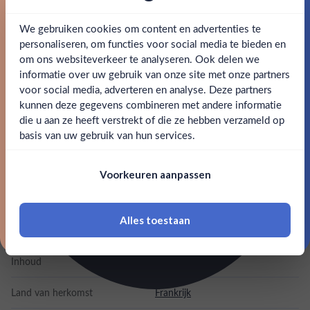
tonen van eik zijn mooi aanwezig. Alle smaaktonen blijven
ondanks het hoge alcoholpercentage van 51% in stand.
We gebruiken cookies om content en advertenties te
Schrijf je in en ontvang direct 5% korting op je eerste
bestelling.
personaliseren, om functies voor social media te bieden en
Deze Cognac Ferrand Single Casks PX Cask Finish laat een
om ons websiteverkeer te analyseren. Ook delen we
Email
blijvende indruk achter van rijk erfgoed en uitzonderlijk
informatie over uw gebruik van onze site met onze partners
Ben jij 18 jaar of ouder?
vakmanschap. Er zijn slechts 250 flessen beschikbaar van
voor social media, adverteren en analyse. Deze partners
kunnen deze gegevens combineren met andere informatie
deze bijzondere cognac en zijn exclusief verkrijgbaar bij
Claim mijn korting
die u aan ze heeft verstrekt of die ze hebben verzameld op
drank.nl en de Boetiek.
Nee
Ja
basis van uw gebruik van hun services.
Nee, bedankt
SPECIFICATIES
Om deze website te bezoeken moet je
Voorkeuren aanpassen
18 jaar of ouder zijn
Alcohol
51.00%
Alles toestaan
Merk
Ferrand Cognac
*Navimer is uitgesloten van deze welkomstactie
Inhoud
0,7L
Land van herkomst
Frankrijk