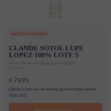
NIET OP VOORRAAD
CLANDE SOTOL LUPE
LOPEZ 100% LOTE 5
Sotol & Raicilla van
Clande Sotol
uit
Mexico
0,7L | 45%
€ 73,95
Clande is één van de weinige grootschalige makers
van Lechuguilla en Sotol. In dit geval gemaakt door
Verder lezen
meester distilleerder Lupe Lopez. Bij het openen van
de fles springen aroma's van violet, dennenappels,
Houd mij op de hoogte