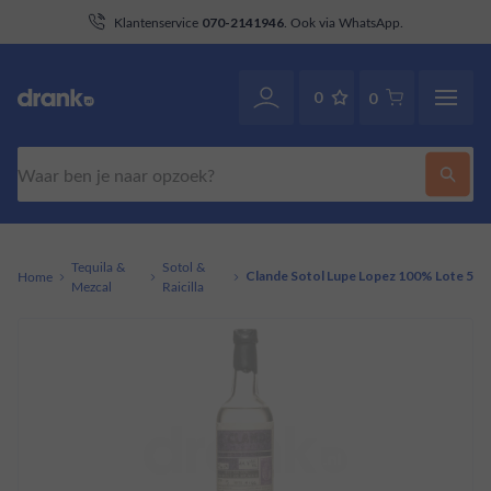
aan
Klantenservice
. Ook via WhatsApp.
070-2141946
0
0
Zoeken
Tequila &
Sotol &
Home
Clande Sotol Lupe Lopez 100% Lote 5
Mezcal
Raicilla