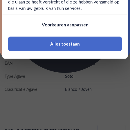
die u aan ze heeft verstrekt of die ze hebben verzameld op
Nee
Ja
basis van uw gebruik van hun services.
Merk
Clande Sotol
Nee, bedankt
Om deze website te bezoeken moet je
Kleurstoffen
Voorkeuren aanpassen
18 jaar of ouder zijn
Inhoud
0,7L
Alles toestaan
*Navimer is uitgesloten van deze welkomstactie
Land van herkomst
Mexico
EAN
7500463597633
Type Agave
Sotol
Classificatie Agave
Blanco / Joven