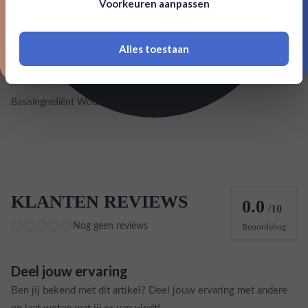
Voorkeuren aanpassen
18 jaar of ouder zijn
Inhoud
0,7L
Land van herkomst
Frankrijk
Alles toestaan
*Navimer is uitgesloten van deze welkomstactie
EAN
5010103940955
Basisingrediënt Wodka
Druif
KLANTEN REVIEWS
0.0
/10
Nog geen reviews
Beoordeling
Deel jouw ervaring
Ben jij bekend met dit artikel? Deel jouw ervaring met andere
en laat weten wat jij er van vindt!