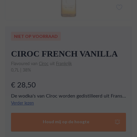
NIET OP VOORRAAD
CIROC FRENCH VANILLA
Flavoured van
Ciroc
uit
Frankrijk
0,7L | 38%
€ 28,50
De wodka's van Cîroc worden gedistilleerd uit Franse
druiven die in de winter worden geoogst, op het
Verder lezen
moment dat ze bevroren zijn. De druiven worden
vervolgens koud gefermenteerd, wat de frisheid en
Houd mij op de hoogte
het behoud van krachtige smaken bevordert. Deze
variant draagt de zachte zoete smaak van vanille.