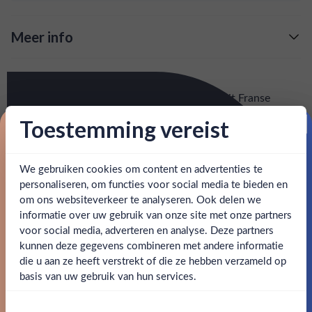
Meer info
Verzending is gratis vanaf
€125,-
Over Ciroc French Vanilla
: voor 15:00, morgen in huis (uitzondering bij
Snelle levering
De wodka's van Cîroc worden gedistilleerd uit Franse
artikel vermeld)
druiven die in de winter worden geoogst, op het moment
Toestemming vereist
dat ze bevroren zijn. De druiven worden vervolgens koud
Proost op je eerste korting!
en goed bereikbare klantenservice.
Behulpzame
gefermenteerd, wat de frisheid en het behoud van
krachtige smaken bevordert. Deze variant draagt de zachte
We gebruiken cookies om content en advertenties te
Schrijf je in en ontvang direct 5% korting op je eerste
zoete smaak van vanille.
bestelling.
personaliseren, om functies voor social media te bieden en
om ons websiteverkeer te analyseren. Ook delen we
Email
informatie over uw gebruik van onze site met onze partners
SPECIFICATIES
Ben jij 18 jaar of ouder?
voor social media, adverteren en analyse. Deze partners
kunnen deze gegevens combineren met andere informatie
Claim mijn korting
Alcohol
37.50%
die u aan ze heeft verstrekt of die ze hebben verzameld op
Nee
Ja
basis van uw gebruik van hun services.
Merk
Ciroc
Nee, bedankt
Om deze website te bezoeken moet je