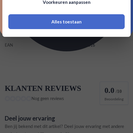
Voorkeuren aanpassen
18 jaar of ouder zijn
Kleurstoffen
Inhoud
0,7L
Alles toestaan
*Navimer is uitgesloten van deze welkomstactie
Land van herkomst
St Lucia
EAN
786992000616
KLANTEN REVIEWS
0.0
/10
Nog geen reviews
Beoordeling
Deel jouw ervaring
Ben jij bekend met dit artikel? Deel jouw ervaring met andere