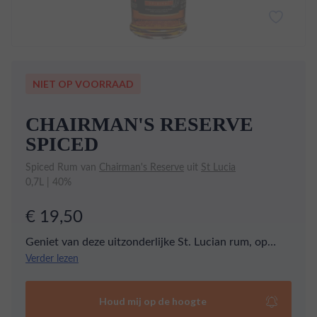
NIET OP VOORRAAD
CHAIRMAN'S RESERVE
SPICED
Spiced Rum van
Chairman's Reserve
uit
St Lucia
0,7L | 40%
€ 19,50
Geniet van deze uitzonderlijke St. Lucian rum, op
smaak gebracht met Creoolse specerijen en rijke,
Verder lezen
lokale vruchten. De Chairman's Reserve Spiced heeft
diepe noten van kaneel, nootmuskaat en rozijnen,
Houd mij op de hoogte
perfect voor een avond van luxe ontspanning.