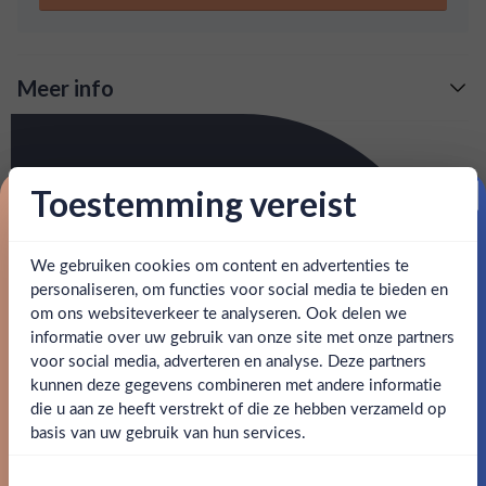
Meer info
Verzending is gratis vanaf
€125,-
Over Chairman's Reserve Spiced
: voor 15:00, morgen in huis (uitzondering bij
Snelle levering
Geniet van deze uitzonderlijke St. Lucian rum, op smaak
Toestemming vereist
artikel vermeld)
gebracht met Creoolse specerijen en rijke, lokale vruchten.
Proost op je eerste korting!
De Chairman's Reserve Spiced heeft diepe noten van
en goed bereikbare klantenservice.
Behulpzame
kaneel, nootmuskaat en rozijnen, perfect voor een avond
We gebruiken cookies om content en advertenties te
Schrijf je in en ontvang direct 5% korting op je eerste
bestelling.
van luxe ontspanning.
personaliseren, om functies voor social media te bieden en
om ons websiteverkeer te analyseren. Ook delen we
Email
informatie over uw gebruik van onze site met onze partners
SPECIFICATIES
Ben jij 18 jaar of ouder?
voor social media, adverteren en analyse. Deze partners
kunnen deze gegevens combineren met andere informatie
Claim mijn korting
Alcohol
40.00%
die u aan ze heeft verstrekt of die ze hebben verzameld op
Nee
Ja
basis van uw gebruik van hun services.
Merk
Chairman's Reserve
Nee, bedankt
Om deze website te bezoeken moet je