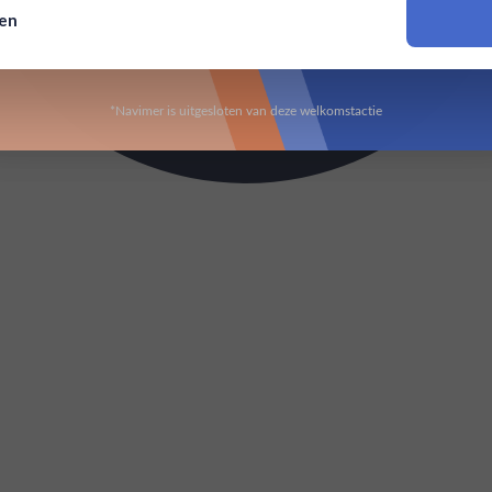
sen
Om deze website te bezoeken moet je 18 jaar of ouder zijn
*Navimer is uitgesloten van deze welkomstactie