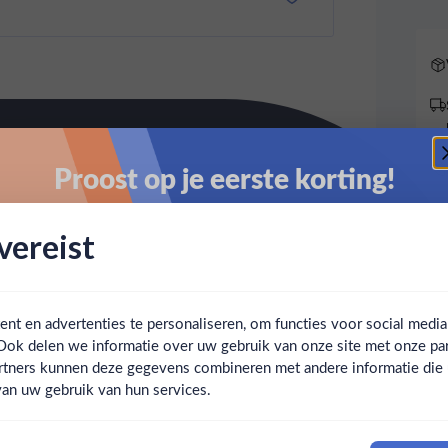
Proost op je eerste korting!
Schrijf je in en ontvang direct 5% korting op je eerste
ereist
bestelling.
Email
t en advertenties te personaliseren, om functies voor social medi
Ook delen we informatie over uw gebruik van onze site met onze par
Claim mijn korting
Ben jij 18 jaar of ouder?
rtners kunnen deze gegevens combineren met andere informatie die u 
an uw gebruik van hun services.
Nee
Ja
Nee, bedankt