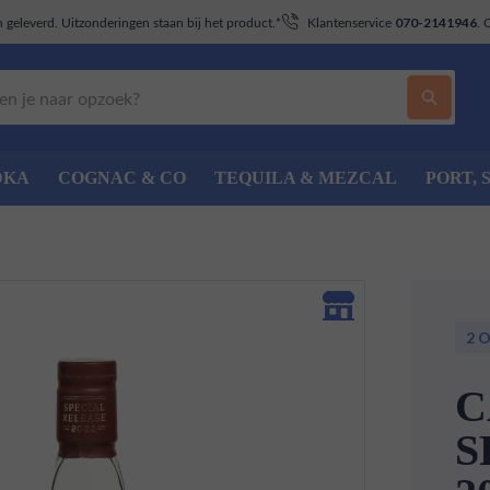
geleverd. Uitzonderingen staan bij het product.*
Klantenservice
. 
070-2141946
DKA
COGNAC & CO
TEQUILA & MEZCAL
PORT, 
2 
C
S