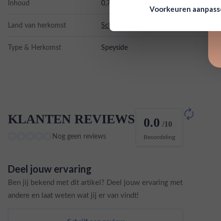
Inhoud
0,7L
Voorkeuren aanpas
Land van herkomst
Schotland
Type & Herkomst
Speyside
KLANTEN REVIEWS
0.0
/10
Nog geen reviews
Beoordeling
Deel jouw ervaring
Ben jij bekend met dit artikel? Deel jouw ervaring met
andere en laat weten wat jij er van vindt!