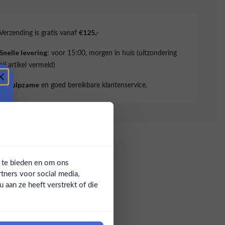
Verzending is gratis vanaf
€125,-
: voor 15:00, morgen in huis (uitzondering
Snelle levering
bij artikel vermeld)
en goed bereikbare klantenservice.
Behulpzame
a te bieden en om ons
tners voor social media,
aan ze heeft verstrekt of die