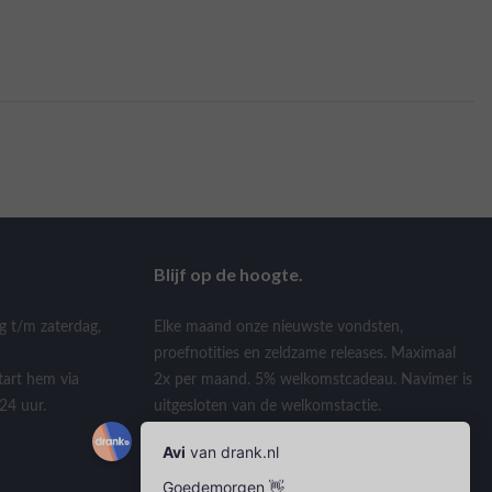
Blijf op de hoogte.
g t/m zaterdag,
Elke maand onze nieuwste vondsten,
proefnotities en zeldzame releases. Maximaal
tart hem via
2x per maand. 5% welkomstcadeau. Navimer is
24 uur.
uitgesloten van de welkomstactie.