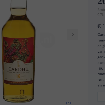
2
Scot
0,7L
€ 
Card
rumv
en g
van 
geni
exot
rijk
rumv
resu
als 
Aant