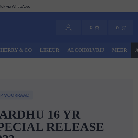
Ook via WhatsApp.
0
0
SHERRY & CO
LIKEUR
ALCOHOLVRIJ
MEER
OP VOORRAAD
ARDHU 16 YR
PECIAL RELEASE