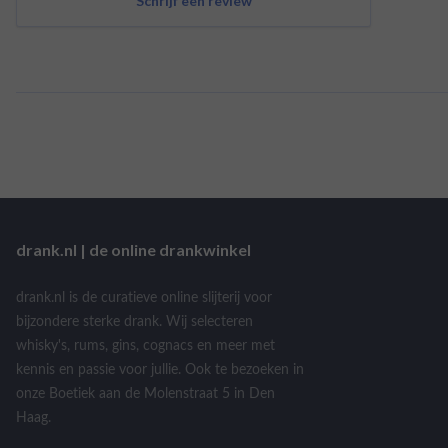
Schrijf een review
drank.nl | de online drankwinkel
drank.nl is de curatieve online slijterij voor
bijzondere sterke drank. Wij selecteren
whisky's, rums, gins, cognacs en meer met
kennis en passie voor jullie. Ook te bezoeken in
onze Boetiek aan de Molenstraat 5 in Den
Haag.