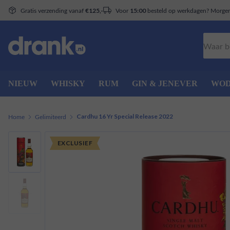
Gratis verzending vanaf
Voor
besteld op werkdagen? Morgen 
€125,-
15:00
Zoeken
NIEUW
WHISKY
RUM
GIN & JENEVER
WO
Home
Gelimiteerd
Cardhu 16 Yr Special Release 2022
EXCLUSIEF
EXCLUSIEF