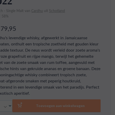
022
ch - Single Malt van
Cardhu
uit
Schotland
 | 58%
179,95
hu's levendige whisky, afgewerkt in Jamaicaanse
aten, onthult een tropische zoetheid met gouden kleur
ladde textuur. De neus wordt verleid door zoete aroma's
roze grapefruit en rijpe mango, terwijl het gehemelte
et van de zoete smaak van rum toffee, aangevuld met
ische hints van gekruide ananas en groene banaan. Deze
 honingachtige whisky combineert tropisch zoete,
at-afgeronde smaken met peperig houtkruid,
lterend in een levendige smaak van het paradijs. Perfect
exotisch aperitief.
al
Toevoegen aan winkelwagen