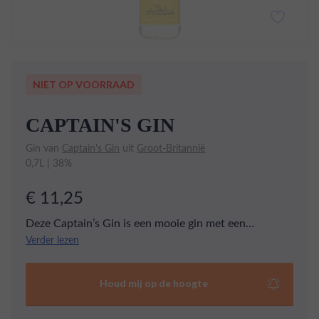
NIET OP VOORRAAD
CAPTAIN'S GIN
Gin van
Captain's Gin
uit
Groot-Britannië
0,7L | 38%
€ 11,25
Deze Captain’s Gin is een mooie gin met een
geweldige prijs / kwaliteit verhouding. Mooie tonen
Verder lezen
van jeneverbes en heerlijk om een goede gin & tonic
mee te maken.
Houd mij op de hoogte