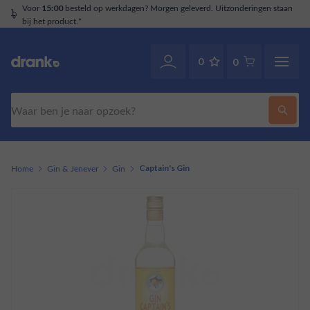
n staan
Klantenservice
. Ook via WhatsApp.
070-2141946
0
0
Zoeken
Home
Gin & Jenever
Gin
Captain's Gin