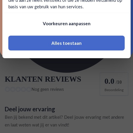
Nee
Ja
basis van uw gebruik van hun services.
Land van herkomst
Groot-Britannië
Nee, bedankt
Om deze website te bezoeken moet je
EAN
3014400008082
Voorkeuren aanpassen
18 jaar of ouder zijn
Classificatie Gin & Jenever
London Dry
Alles toestaan
*Navimer is uitgesloten van deze welkomstactie
KLANTEN REVIEWS
0.0
/10
Nog geen reviews
Beoordeling
Deel jouw ervaring
Ben jij bekend met dit artikel? Deel jouw ervaring met andere
en laat weten wat jij er van vindt!