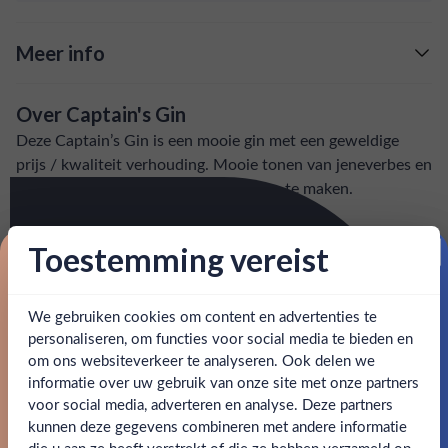
Meer info
Verzending is gratis vanaf
€125,-
Over Captain's Gin
: voor 15:00, morgen in huis (uitzondering bij
Snelle levering
Deze Captain’s Gin is een mooie gin met een geweldige
artikel vermeld)
prijs / kwaliteit verhouding. Mooie tonen van jeneverbes en
heerlijk om een goede gin & tonic mee te maken.
en goed bereikbare klantenservice.
Behulpzame
SPECIFICATIES
Toestemming vereist
Proost op je eerste korting!
Alcohol
37.50%
We gebruiken cookies om content en advertenties te
Schrijf je in en ontvang direct 5% korting op je eerste
bestelling.
personaliseren, om functies voor social media te bieden en
Merk
Captain's Gin
om ons websiteverkeer te analyseren. Ook delen we
Email
informatie over uw gebruik van onze site met onze partners
Kleurstoffen
Ben jij 18 jaar of ouder?
voor social media, adverteren en analyse. Deze partners
kunnen deze gegevens combineren met andere informatie
Inhoud
0,7L
Claim mijn korting
die u aan ze heeft verstrekt of die ze hebben verzameld op