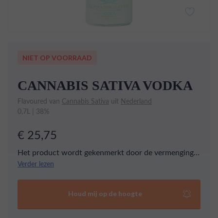
NIET OP VOORRAAD
CANNABIS SATIVA VODKA
Flavoured van
Cannabis Sativa
uit
Nederland
0,7L | 38%
€ 25,75
Het product wordt gekenmerkt door de vermenging
met cannabis. Qua smaak is de Cannabis Sativa
Verder lezen
Wodka een frisse wodka met hints van kruidigheid.
De Cannabis Sativa Wodka bevat geen T.H.C.
Houd mij op de hoogte