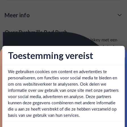
Meer info
Verzending is gratis vanaf
€125,-
Over Bushmills Red Bush
: voor 15:00, morgen in huis (uitzondering bij
Snelle levering
Bushmills Red Bush is een Ierse blended whiskey met een
artikel vermeld)
bijzondere twist. Het is een mix van triple-distilled single
Toestemming vereist
malt whiskey en graanwhiskey, gerijpt in first-fill
en goed bereikbare klantenservice.
Behulpzame
Proost op je eerste korting!
bourbonvaten. Hierdoor heeft de Red Bush een zachte en
fruitige smaak met tonen van vanille en kaneel.
We gebruiken cookies om content en advertenties te
Schrijf je in en ontvang direct 5% korting op je eerste
bestelling.
personaliseren, om functies voor social media te bieden en
SPECIFICATIES
om ons websiteverkeer te analyseren. Ook delen we
Email
informatie over uw gebruik van onze site met onze partners
Ben jij 18 jaar of ouder?
voor social media, adverteren en analyse. Deze partners
Alcohol
40.00%
kunnen deze gegevens combineren met andere informatie
Claim mijn korting
die u aan ze heeft verstrekt of die ze hebben verzameld op
Merk
Bushmills
Nee
Ja
basis van uw gebruik van hun services.
Nee, bedankt
Kleurstoffen
Om deze website te bezoeken moet je