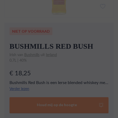
NIET OP VOORRAAD
BUSHMILLS RED BUSH
Irish van
Bushmills
uit
Ierland
0,7L | 40%
€ 18,25
Bushmills Red Bush is een Ierse blended whiskey met
een bijzondere twist. Het is een mix van triple-
Verder lezen
distilled single malt whiskey en graanwhiskey, gerijpt
in first-fill bourbonvaten. Hierdoor heeft de Red Bush
Houd mij op de hoogte
een zachte en fruitige smaak met tonen van vanille en
kaneel.