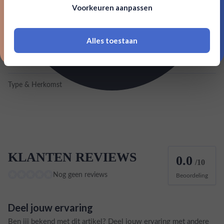
Voorkeuren aanpassen
18 jaar of ouder zijn
Inhoud
0,7L
Land van herkomst
Ierland
Alles toestaan
*Navimer is uitgesloten van deze welkomstactie
EAN
5055966801210
Type & Herkomst
Irish
KLANTEN REVIEWS
0.0
/10
Nog geen reviews
Beoordeling
Deel jouw ervaring
Ben jij bekend met dit artikel? Deel jouw ervaring met andere