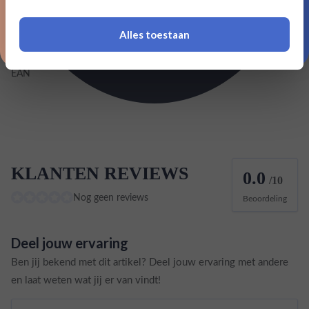
Inhoud
0,7L
Alles toestaan
Land van herkomst
Italië
*Navimer is uitgesloten van deze welkomstactie
EAN
8003835000063
KLANTEN REVIEWS
0.0
/10
Nog geen reviews
Beoordeling
Deel jouw ervaring
Ben jij bekend met dit artikel? Deel jouw ervaring met andere
en laat weten wat jij er van vindt!