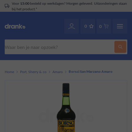
Voor
besteld op werkdagen? Morgen geleverd. Uitzonderingen staan
15:00
bij het product.*
0
0
Zoeken
Home
Port, Sherry & co
Amaro
Borsci San Marzano Amaro