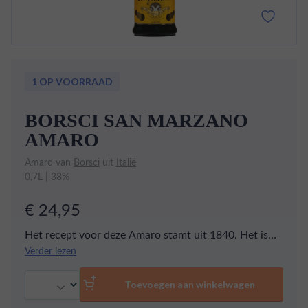
1 OP VOORRAAD
BORSCI SAN MARZANO
AMARO
Amaro van
Borsci
uit
Italië
0,7L | 38%
€ 24,95
Het recept voor deze Amaro stamt uit 1840. Het is
een kruidenlikeur die je goed kunt gebruiken in
Verder lezen
cocktails.
Aantal
Toevoegen aan winkelwagen