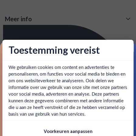
Meer info
Verzending is gratis vanaf
€125,-
Over Borsci San Marzano Amaro
: voor 15:00, morgen in huis (uitzondering bij
Snelle levering
Het recept voor deze Amaro stamt uit 1840. Het is een
Toestemming vereist
artikel vermeld)
Proost op je eerste korting!
kruidenlikeur die je goed kunt gebruiken in cocktails.
en goed bereikbare klantenservice.
Behulpzame
We gebruiken cookies om content en advertenties te
Schrijf je in en ontvang direct 5% korting op je eerste
SPECIFICATIES
bestelling.
personaliseren, om functies voor social media te bieden en
om ons websiteverkeer te analyseren. Ook delen we
Email
Alcohol
38.00%
informatie over uw gebruik van onze site met onze partners
Ben jij 18 jaar of ouder?
voor social media, adverteren en analyse. Deze partners
Allergenen
-
kunnen deze gegevens combineren met andere informatie
Claim mijn korting
die u aan ze heeft verstrekt of die ze hebben verzameld op
Nee
Ja
Merk
Borsci
basis van uw gebruik van hun services.
Nee, bedankt
Om deze website te bezoeken moet je
Kleurstoffen
Voorkeuren aanpassen
18 jaar of ouder zijn