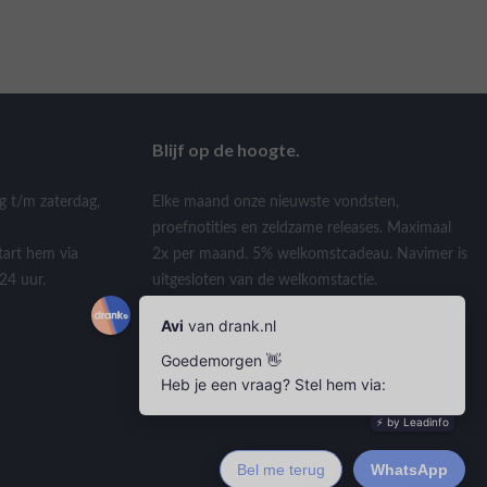
Blijf op de hoogte.
g t/m zaterdag,
Elke maand onze nieuwste vondsten,
proefnotities en zeldzame releases. Maximaal
tart hem via
2x per maand. 5% welkomstcadeau. Navimer is
24 uur.
uitgesloten van de welkomstactie.