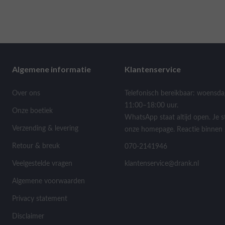
Algemene informatie
Klantenservice
Over ons
Telefonisch bereikbaar: woensda
11:00–18:00 uur.
Onze boetiek
WhatsApp staat altijd open. Je s
Verzending & levering
onze homepage. Reactie binnen 
Retour & breuk
070-2141946
Veelgestelde vragen
klantenservice@drank.nl
Algemene voorwaarden
Privacy statement
Disclaimer