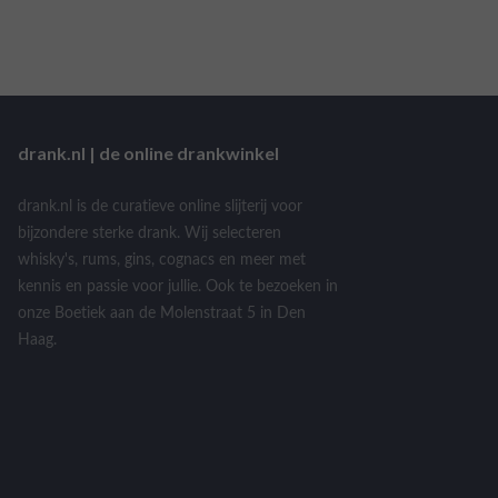
drank.nl | de online drankwinkel
drank.nl is de curatieve online slijterij voor
bijzondere sterke drank. Wij selecteren
whisky's, rums, gins, cognacs en meer met
kennis en passie voor jullie. Ook te bezoeken in
onze Boetiek aan de Molenstraat 5 in Den
Haag.