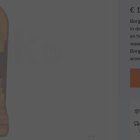
€ 
Borg
in d
en h
waar
Borg
arom