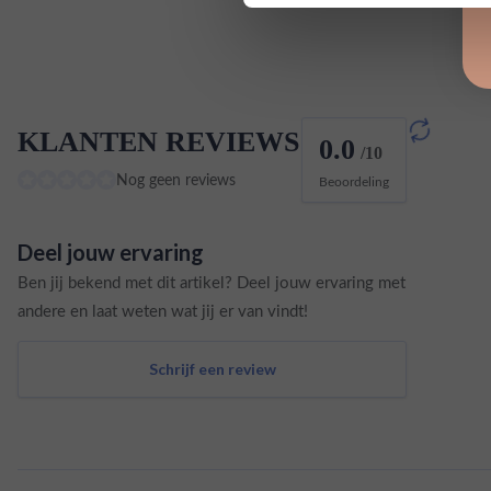
KLANTEN REVIEWS
0.0
/10
Nog geen reviews
Beoordeling
Deel jouw ervaring
Ben jij bekend met dit artikel? Deel jouw ervaring met
andere en laat weten wat jij er van vindt!
Schrijf een review