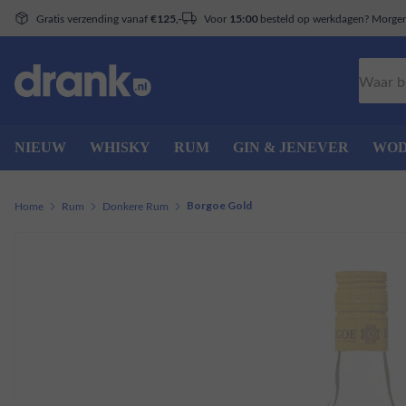
Gratis verzending vanaf
Voor
besteld op werkdagen? Morgen 
€125,-
15:00
Zoeken
NIEUW
WHISKY
RUM
GIN & JENEVER
WO
Home
Rum
Donkere Rum
Borgoe Gold