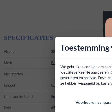
SPECIFICATIES
Toestemming v
Alcohol
38.00%
Merk
Borgoe
We gebruiken cookies om conten
websiteverkeer te analyseren. 
Kleurstoffen
adverteren en analyse. Deze pa
ze hebben verzameld op basis v
Inhoud
0,7L
Land van herkomst
Suriname
Voorkeuren aanpas
EAN
658731202004