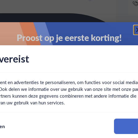
Proost op je eerste korting!
Schrijf je in en ontvang direct 5% korting op je eerste
ereist
bestelling.
Email
t en advertenties te personaliseren, om functies voor social medi
Ook delen we informatie over uw gebruik van onze site met onze par
Claim mijn korting
Ben jij 18 jaar of ouder?
rtners kunnen deze gegevens combineren met andere informatie die u 
an uw gebruik van hun services.
Nee
Ja
Nee, bedankt
sen
Om deze website te bezoeken moet je 18 jaar of ouder zijn