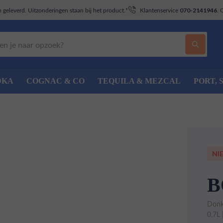
geleverd. Uitzonderingen staan bij het product.*
Klantenservice
. 
070-2141946
DKA
COGNAC & CO
TEQUILA & MEZCAL
PORT, 
NI
B
Donk
0,7L