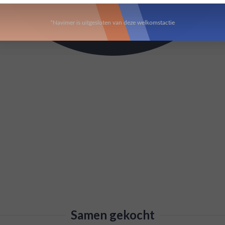
*Navimer is uitgesloten van deze welkomstactie
Samen gekocht