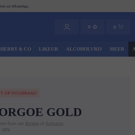
Ook via WhatsApp.
0
0
SHERRY & CO
LIKEUR
ALCOHOLVRIJ
MEER
ET OP VOORRAAD
ORGOE GOLD
ere Rum van
Borgoe
uit
Suriname
 | 38%