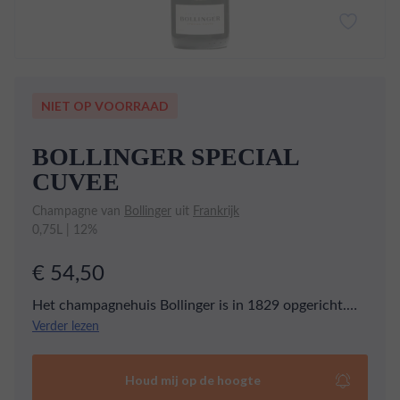
NIET OP VOORRAAD
BOLLINGER SPECIAL
CUVEE
Champagne van
Bollinger
uit
Frankrijk
0,75L | 12%
€ 54,50
Het champagnehuis Bollinger is in 1829 opgericht.
80% van de gebruikte druiven komt uit een grand cru
Verder lezen
gemeente. Een deel van de wijn wordt gelagerd op
eiken vaten. De flessen rijpen drie jaar in de kelders
Houd mij op de hoogte
voordat zij worden verscheept. Deze Special Cuvee