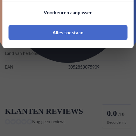
Nee, bedankt
Om deze website te bezoeken moet je
Merk
Bollinger
Voorkeuren aanpassen
18 jaar of ouder zijn
Kleurstoffen
Alles toestaan
*Navimer is uitgesloten van deze welkomstactie
Inhoud
0,75L
Land van herkomst
Frankrijk
EAN
3052853075909
KLANTEN REVIEWS
0.0
/10
Nog geen reviews
Beoordeling