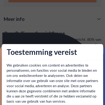
heeft een lange, complexe afdronk met de smaak van
appels en toast.
Meer info
Verzending is gratis vanaf
€125,-
Over Bollinger Special Cuvee
: voor 15:00, morgen in huis (uitzondering bij
Snelle levering
Het champagnehuis Bollinger is in 1829 opgericht. 80% van
artikel vermeld)
de gebruikte druiven komt uit een grand cru gemeente. Een
Toestemming vereist
deel van de wijn wordt gelagerd op eiken vaten. De flessen
en goed bereikbare klantenservice.
Behulpzame
Proost op je eerste korting!
rijpen drie jaar in de kelders voordat zij worden verscheept.
Deze Special Cuvee heeft een lange, complexe afdronk met
We gebruiken cookies om content en advertenties te
Schrijf je in en ontvang direct 5% korting op je eerste
de smaak van appels en toast.
bestelling.
personaliseren, om functies voor social media te bieden en
om ons websiteverkeer te analyseren. Ook delen we
Email
SPECIFICATIES
informatie over uw gebruik van onze site met onze partners
Ben jij 18 jaar of ouder?
voor social media, adverteren en analyse. Deze partners
kunnen deze gegevens combineren met andere informatie
Alcohol
12.00%
Claim mijn korting
die u aan ze heeft verstrekt of die ze hebben verzameld op
Nee
Ja
basis van uw gebruik van hun services.
Allergenen
Sulfiten