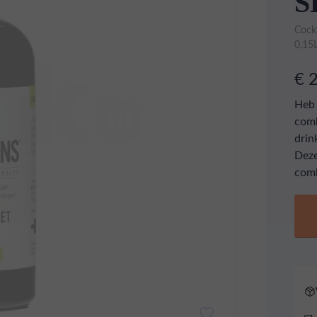
S
Cockt
0,15
€ 
Heb 
comb
drin
Deze
comb