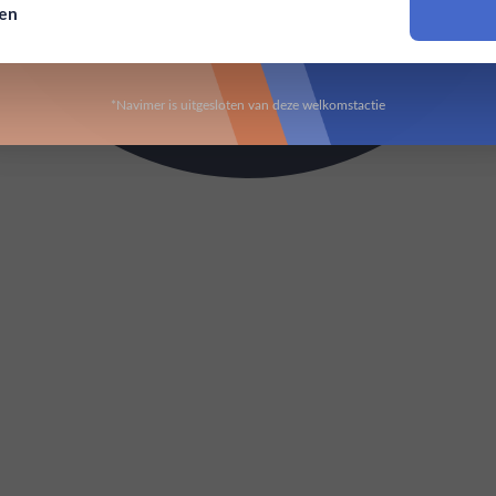
sen
Om deze website te bezoeken moet je 18 jaar of ouder zijn
*Navimer is uitgesloten van deze welkomstactie