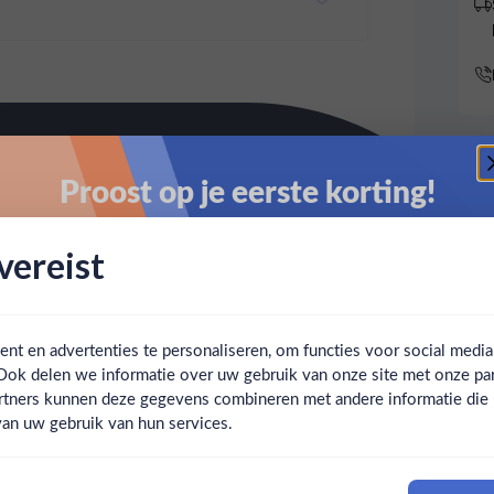
Proost op je eerste korting!
Schrijf je in en ontvang direct 5% korting op je eerste
ereist
bestelling.
Email
t en advertenties te personaliseren, om functies voor social medi
Ook delen we informatie over uw gebruik van onze site met onze par
Claim mijn korting
Ben jij 18 jaar of ouder?
rtners kunnen deze gegevens combineren met andere informatie die u 
an uw gebruik van hun services.
Nee
Ja
Nee, bedankt