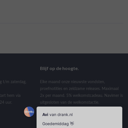
Blijf op de hoogte.
g t/m zaterdag,
Elke maand onze nieuwste vondsten,
proefnotities en zeldzame releases. Maximaal
tart hem via
2x per maand. 5% welkomstcadeau. Navimer is
24 uur.
uitgesloten van de welkomstactie.