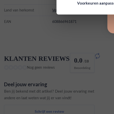
Voorkeuren aanpas
Land van herkomst
Verenigde Staten
EAN
608866961871
KLANTEN REVIEWS
0.0
/10
Nog geen reviews
Beoordeling
Deel jouw ervaring
Ben jij bekend met dit artikel? Deel jouw ervaring met
andere en laat weten wat jij er van vindt!
Schrijf een review