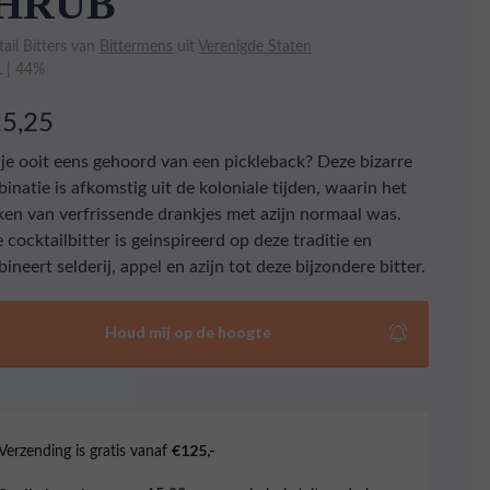
HRUB
ail Bitters van
Bittermens
uit
Verenigde Staten
L | 44%
25,25
je ooit eens gehoord van een pickleback? Deze bizarre
inatie is afkomstig uit de koloniale tijden, waarin het
ken van verfrissende drankjes met azijn normaal was.
 cocktailbitter is geinspireerd op deze traditie en
ineert selderij, appel en azijn tot deze bijzondere bitter.
Houd mij op de hoogte
Verzending is gratis vanaf
€125,-