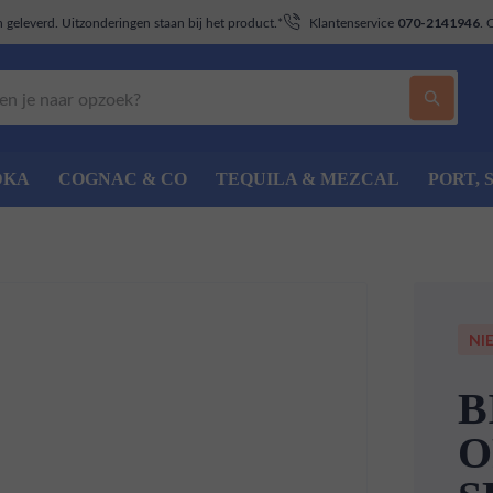
geleverd. Uitzonderingen staan bij het product.*
Klantenservice
. 
070-2141946
DKA
COGNAC & CO
TEQUILA & MEZCAL
PORT, 
NI
B
O