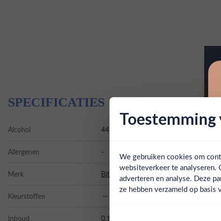
SPECIFICATIES
Toestemming v
Alcohol
44.00%
Allergenen
-
We gebruiken cookies om conten
websiteverkeer te analyseren. 
Merk
Bittermens
adverteren en analyse. Deze pa
ze hebben verzameld op basis v
Kleurstoffen
Inhoud
0,15L