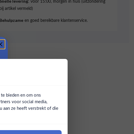
: voor 15:00, morgen in huis (uitzondering
Snelle levering
bij artikel vermeld)
en goed bereikbare klantenservice.
Behulpzame
a te bieden en om ons
tners voor social media,
aan ze heeft verstrekt of die