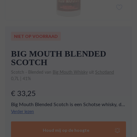
NIET OP VOORRAAD
BIG MOUTH BLENDED
SCOTCH
Scotch - Blended van
Big Mouth Whisky
uit
Schotland
0,7L | 41%
€ 33,25
Big Mouth Blended Scotch is een Schotse whisky, die
voor de helft uit single grain whisky’s bestaat en voor
Verder lezen
de andere helft uit single malt whisky’s. Dit geeft de
drank een aroma met duidelijke vanille- en zoete
Houd mij op de hoogte
honingtonen, aangevuld met een hint van turkrook.