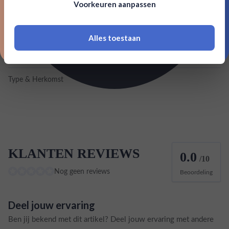
Voorkeuren aanpassen
18 jaar of ouder zijn
Merk
Big Mouth Whisky
Inhoud
0,7L
Alles toestaan
*Navimer is uitgesloten van deze welkomstactie
Land van herkomst
Schotland
Type & Herkomst
Blended
KLANTEN REVIEWS
0.0
/10
Nog geen reviews
Beoordeling
Deel jouw ervaring
Ben jij bekend met dit artikel? Deel jouw ervaring met andere