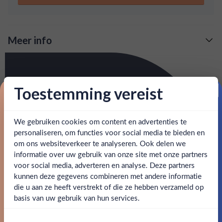
Qua smaak overheersen kruidige accenten, vooral
kaneel, verrijkt met een vleugje vanille en gerst.
Meer info
Verzending is gratis vanaf
€125,-
Over Big Mouth Blended Scotch
: voor 15:00, morgen in huis (uitzondering bij
Snelle levering
Big Mouth Blended Scotch is een Schotse whisky, die voor
Toestemming vereist
artikel vermeld)
de helft uit single grain whisky’s bestaat en voor de andere
Proost op je eerste korting!
helft uit single malt whisky’s. Dit geeft de drank een aroma
en goed bereikbare klantenservice.
Behulpzame
met duidelijke vanille- en zoete honingtonen, aangevuld
We gebruiken cookies om content en advertenties te
Schrijf je in en ontvang direct 5% korting op je eerste
bestelling.
met een hint van turkrook. Qua smaak overheersen
personaliseren, om functies voor social media te bieden en
kruidige accenten, vooral kaneel, verrijkt met een vleugje
om ons websiteverkeer te analyseren. Ook delen we
Email
vanille en gerst.
informatie over uw gebruik van onze site met onze partners
Ben jij 18 jaar of ouder?
voor social media, adverteren en analyse. Deze partners
kunnen deze gegevens combineren met andere informatie
SPECIFICATIES
Claim mijn korting
die u aan ze heeft verstrekt of die ze hebben verzameld op
Nee
Ja
basis van uw gebruik van hun services.
Alcohol
41.20%
Nee, bedankt
Om deze website te bezoeken moet je