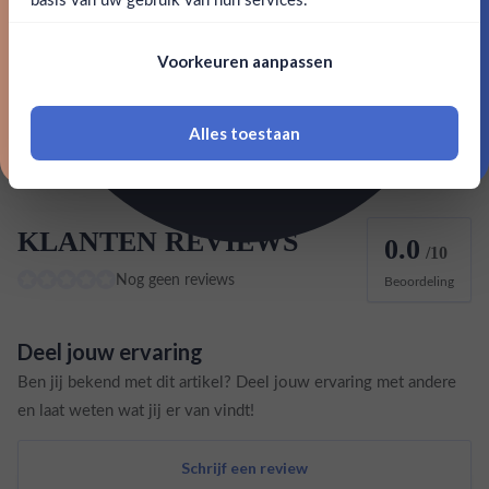
Nee, bedankt
Land van herkomst
Groot-Britannië
Om deze website te bezoeken moet je
Voorkeuren aanpassen
18 jaar of ouder zijn
Classificatie Gin & Jenever
Pink Gin
Alles toestaan
*Navimer is uitgesloten van deze welkomstactie
KLANTEN REVIEWS
0.0
/10
Nog geen reviews
Beoordeling
Deel jouw ervaring
Ben jij bekend met dit artikel? Deel jouw ervaring met andere
en laat weten wat jij er van vindt!
Schrijf een review