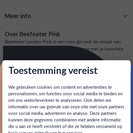
Meer info
Verzending is gratis vanaf
€125,-
Over Beefeater Pink
: voor 15:00, morgen in huis (uitzondering bij
Snelle levering
Beefeater London Pink is een roze gin met de smaak van
artikel vermeld)
rozen, frambozen en aardbeien. Mix hem met je favoriete
tonic voor een heerlijk zomers drankje!
en goed bereikbare klantenservice.
Behulpzame
Toestemming vereist
SPECIFICATIES
Proost op je eerste korting!
We gebruiken cookies om content en advertenties te
Schrijf je in en ontvang direct 5% korting op je eerste
Alcohol
37.50%
bestelling.
personaliseren, om functies voor social media te bieden en
om ons websiteverkeer te analyseren. Ook delen we
Merk
Beefeater
Email
informatie over uw gebruik van onze site met onze partners
Ben jij 18 jaar of ouder?
voor social media, adverteren en analyse. Deze partners
Kleurstoffen
kunnen deze gegevens combineren met andere informatie
Claim mijn korting
die u aan ze heeft verstrekt of die ze hebben verzameld op
Inhoud
0,7L
Nee
Ja
basis van uw gebruik van hun services.