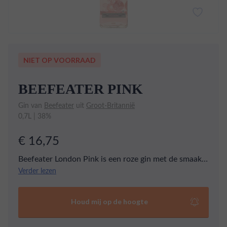
NIET OP VOORRAAD
BEEFEATER PINK
Gin van
Beefeater
uit
Groot-Britannië
0,7L | 38%
€ 16,75
Beefeater London Pink is een roze gin met de smaak
van rozen, frambozen en aardbeien. Mix hem met je
Verder lezen
favoriete tonic voor een heerlijk zomers drankje!
Houd mij op de hoogte