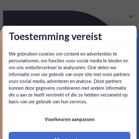
Meer info
Verzending is gratis vanaf
€125,-
Toestemming vereist
Over Bayou Reserve
Proost op je eerste korting!
: voor 15:00, morgen in huis (uitzondering bij
Snelle levering
Bayou Reserve: Ontstaan uit de beste Louisiana suikerriet,
artikel vermeld)
deze verfijnde rum pronkt met toffee, eiken en kruidnagel
We gebruiken cookies om content en advertenties te
Schrijf je in en ontvang direct 5% korting op je eerste
op het gehemelte. Bayou Reserve biedt een heerlijk
bestelling.
personaliseren, om functies voor social media te bieden en
en goed bereikbare klantenservice.
Behulpzame
authentieke smaakervaring uit het hart van de Bayou.
om ons websiteverkeer te analyseren. Ook delen we
Email
informatie over uw gebruik van onze site met onze partners
Ben jij 18 jaar of ouder?
voor social media, adverteren en analyse. Deze partners
SPECIFICATIES
kunnen deze gegevens combineren met andere informatie
Claim mijn korting
die u aan ze heeft verstrekt of die ze hebben verzameld op
Nee
Ja
Alcohol
40.00%
basis van uw gebruik van hun services.
Nee, bedankt
Om deze website te bezoeken moet je
Merk
Bayou
Voorkeuren aanpassen
18 jaar of ouder zijn
Inhoud
1L