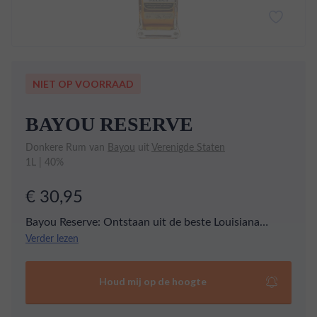
NIET OP VOORRAAD
BAYOU RESERVE
Donkere Rum van
Bayou
uit
Verenigde Staten
1L | 40%
€ 30,95
Bayou Reserve: Ontstaan uit de beste Louisiana
suikerriet, deze verfijnde rum pronkt met toffee,
Verder lezen
eiken en kruidnagel op het gehemelte. Bayou Reserve
biedt een heerlijk authentieke smaakervaring uit het
Houd mij op de hoogte
hart van de Bayou.