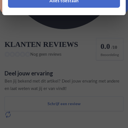
Alles toestaan
Land van herkomst
Verenigde Staten
*Navimer is uitgesloten van deze welkomstactie
KLANTEN REVIEWS
0.0
/10
Nog geen reviews
Beoordeling
Deel jouw ervaring
Ben jij bekend met dit artikel? Deel jouw ervaring met andere
en laat weten wat jij er van vindt!
Schrijf een review