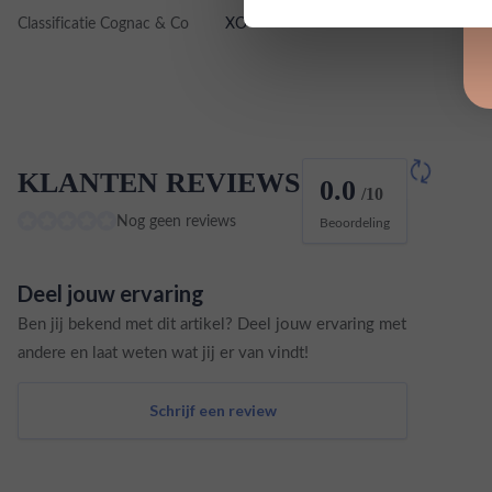
Classificatie Cognac & Co
XO
KLANTEN REVIEWS
0.0
/10
Nog geen reviews
Beoordeling
Deel jouw ervaring
Ben jij bekend met dit artikel? Deel jouw ervaring met
andere en laat weten wat jij er van vindt!
Schrijf een review