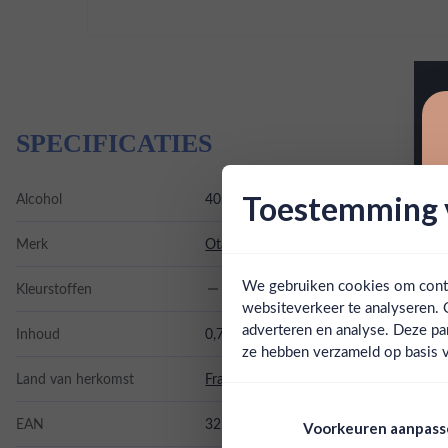
SPECIFICATIES
Alcohol
40.00%
Toestemming v
Merk
Otard
We gebruiken cookies om conten
Kleurstoffen
websiteverkeer te analyseren. 
adverteren en analyse. Deze pa
Inhoud
0,7L
ze hebben verzameld op basis v
Land van herkomst
Frankrijk
EAN
3253781250028
Voorkeuren aanpas