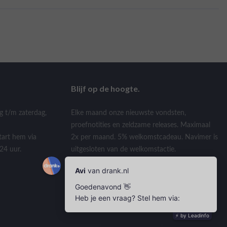
Blijf op de hoogte.
g t/m zaterdag,
Elke maand onze nieuwste vondsten,
proefnotities en zeldzame releases. Maximaal
tart hem via
2x per maand. 5% welkomstcadeau. Navimer is
24 uur.
uitgesloten van de welkomstactie.