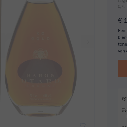
Cogn
0,7L
€ 
Een 
blen
tone
van 