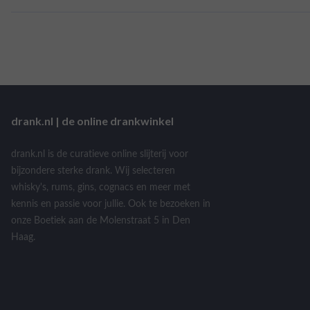
drank.nl | de online drankwinkel
drank.nl is de curatieve online slijterij voor
bijzondere sterke drank. Wij selecteren
whisky's, rums, gins, cognacs en meer met
kennis en passie voor jullie. Ook te bezoeken in
onze Boetiek aan de Molenstraat 5 in Den
Haag.