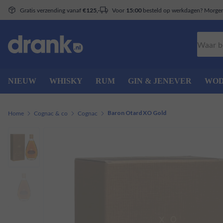
Gratis verzending vanaf
Voor
besteld op werkdagen? Morgen 
€125,-
15:00
Zoeken
NIEUW
WHISKY
RUM
GIN & JENEVER
WO
Home
Cognac & co
Cognac
Baron Otard XO Gold