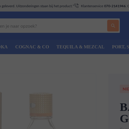
geleverd. Uitzonderingen staan bij het product.*
Klantenservice
. 
070-2141946
DKA
COGNAC & CO
TEQUILA & MEZCAL
PORT, 
NI
B
G