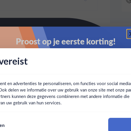
Proost op je eerste korting!
Schrijf je in en ontvang direct 5% korting op je eerste
ereist
bestelling.
Email
t en advertenties te personaliseren, om functies voor social medi
Ook delen we informatie over uw gebruik van onze site met onze par
Claim mijn korting
Ben jij 18 jaar of ouder?
rtners kunnen deze gegevens combineren met andere informatie die u 
an uw gebruik van hun services.
Nee
Ja
Nee, bedankt
sen
Om deze website te bezoeken moet je 18 jaar of ouder zijn