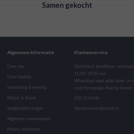
Samen gekocht
Algemene informatie
Klantenservice
Over ons
Telefonisch bereikbaar: woensda
11:00–18:00 uur.
Onze boetiek
WhatsApp staat altijd open. Je s
Verzending & levering
onze homepage. Reactie binnen 
Retour & breuk
070-2141946
Veelgestelde vragen
klantenservice@drank.nl
Algemene voorwaarden
Privacy statement