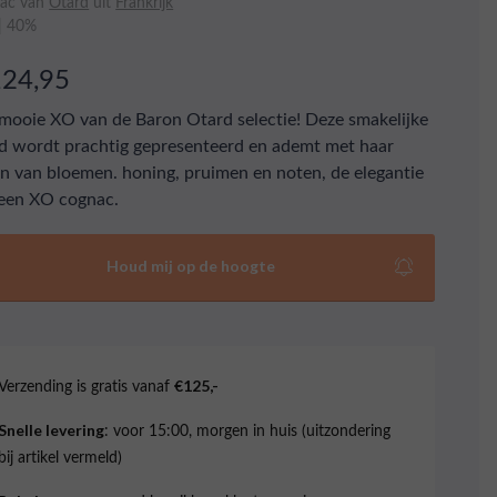
ac van
Otard
uit
Frankrijk
 | 40%
124,95
mooie XO van de Baron Otard selectie! Deze smakelijke
d wordt prachtig gepresenteerd en ademt met haar
n van bloemen. honing, pruimen en noten, de elegantie
een XO cognac.
Houd mij op de hoogte
Verzending is gratis vanaf
€125,-
: voor 15:00, morgen in huis (uitzondering
Snelle levering
bij artikel vermeld)