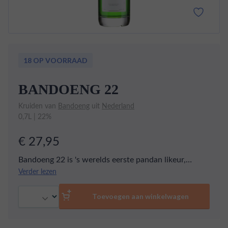
18 OP VOORRAAD
BANDOENG 22
Kruiden van
Bandoeng
uit
Nederland
0,7L | 22%
€ 27,95
Bandoeng 22 is 's werelds eerste pandan likeur,
gemaakt van pandan bladeren. Je proeft vanille,
Verder lezen
kokosnoot en noten. Je kunt het puur drinken of in
Aantal
een cocktail.
Toevoegen aan winkelwagen