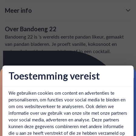
Meer info
Verzending is gratis vanaf
€125,-
Over Bandoeng 22
: voor 15:00, morgen in huis (uitzondering bij
Snelle levering
Bandoeng 22 is 's werelds eerste pandan likeur, gemaakt
artikel vermeld)
van pandan bladeren. Je proeft vanille, kokosnoot en
noten. Je kunt het puur drinken of in een cocktail.
en goed bereikbare klantenservice.
Behulpzame
SPECIFICATIES
Toestemming vereist
Proost op je eerste korting!
Alcohol
22.00%
We gebruiken cookies om content en advertenties te
Schrijf je in en ontvang direct 5% korting op je eerste
bestelling.
Allergenen
-
personaliseren, om functies voor social media te bieden en
om ons websiteverkeer te analyseren. Ook delen we
Email
Merk
Bandoeng
informatie over uw gebruik van onze site met onze partners
Ben jij 18 jaar of ouder?
voor social media, adverteren en analyse. Deze partners
Kleurstoffen
kunnen deze gegevens combineren met andere informatie
Claim mijn korting
die u aan ze heeft verstrekt of die ze hebben verzameld op
Nee
Ja