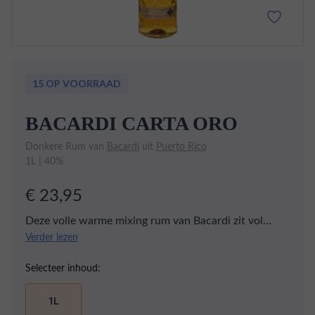
15 OP VOORRAAD
BACARDI CARTA ORO
Donkere Rum van
Bacardi
uit
Puerto Rico
1L | 40%
€ 23,95
Deze volle warme mixing rum van Bacardi zit vol
warme tonen van vanille, boter, geroosterde
Verder lezen
amandelen en rijpe banaan. De Carta Oro heeft met
Selecteer inhoud:
zijn subtiele ondertoon van eiken daarnaast een body
die heerlijk tot zijn recht komt in een Dark and
1L
Stormy of een Cuba Libre.