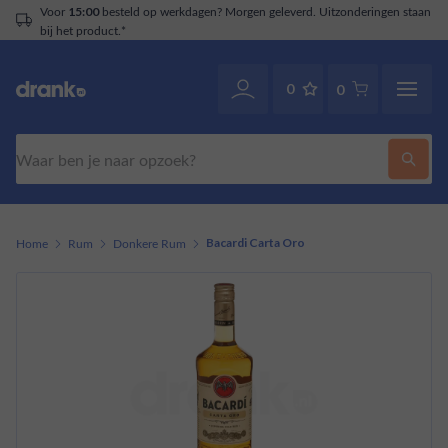
Voor
besteld op werkdagen? Morgen geleverd. Uitzonderingen staan
15:00
bij het product.*
0
0
Zoeken
Home
Rum
Donkere Rum
Bacardi Carta Oro