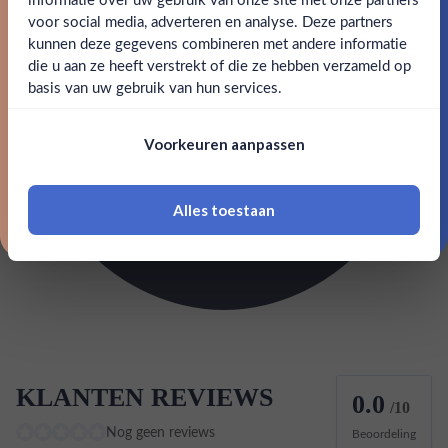
Ben jij 18 jaar of ouder?
voor social media, adverteren en analyse. Deze partners
Merk
Bacardi
kunnen deze gegevens combineren met andere informatie
Claim mijn korting
die u aan ze heeft verstrekt of die ze hebben verzameld op
Kleurstoffen
Nee
Ja
basis van uw gebruik van hun services.
Nee, bedankt
Inhoud
1L
Om deze website te bezoeken moet je
Voorkeuren aanpassen
18 jaar of ouder zijn
Land van herkomst
Puerto Rico
EAN
5010677028837
Alles toestaan
*Navimer is uitgesloten van deze welkomstactie
Rum stijl
Melasse
KLANTEN REVIEWS
0.0
/10
Nog geen reviews
Beoordeling