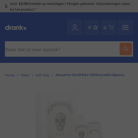
d. Uitzonderingen staan
Klantenservice
. Ook via Wha
070-2141946
0
0
Zoeken
Home
Meer
Gift Sets
Amuerte Gin White Giftbox with Glasses