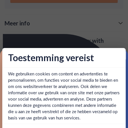
recept toegevoegd.
Meer info
Verzending is gratis vanaf
€125,-
Over Amuerte Gin White Giftbox with
: voor 15:00, morgen in huis (uitzondering bij
Snelle levering
Glasses
artikel vermeld)
Toestemming vereist
Amuerte White Carton GB met twee glazen is een premium
Proost op je eerste korting!
cadeauset. De witte variant van de bijzondere Amuerte
en goed bereikbare klantenservice.
Behulpzame
Gin, die wordt gemaakt met coca bladeren. Voor deze
We gebruiken cookies om content en advertenties te
Schrijf je in en ontvang direct 5% korting op je eerste
editie is er onder andere finger lime, koriander, kardemom
bestelling.
personaliseren, om functies voor social media te bieden en
en sechuan peper aan het recept toegevoegd.
om ons websiteverkeer te analyseren. Ook delen we
Email
informatie over uw gebruik van onze site met onze partners
Ben jij 18 jaar of ouder?
SPECIFICATIES
voor social media, adverteren en analyse. Deze partners
kunnen deze gegevens combineren met andere informatie
Claim mijn korting
die u aan ze heeft verstrekt of die ze hebben verzameld op
Nee
Ja
Alcohol
43.00%
basis van uw gebruik van hun services.
Nee, bedankt
Merk
Amuerte Gin