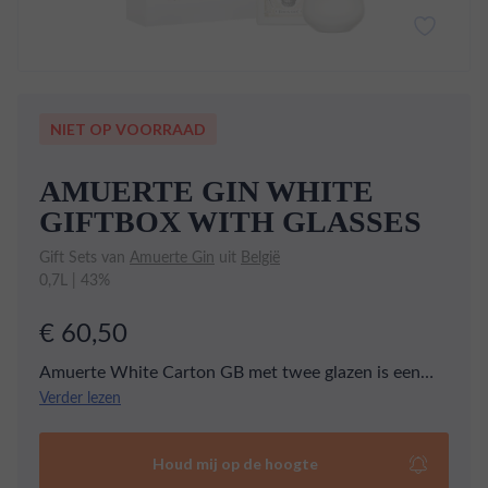
NIET OP VOORRAAD
AMUERTE GIN WHITE
GIFTBOX WITH GLASSES
Gift Sets van
Amuerte Gin
uit
België
0,7L | 43%
€ 60,50
Amuerte White Carton GB met twee glazen is een
premium cadeauset. De witte variant van de
Verder lezen
bijzondere Amuerte Gin, die wordt gemaakt met coca
bladeren. Voor deze editie is er onder andere finger
Houd mij op de hoogte
lime, koriander, kardemom en sechuan peper aan het