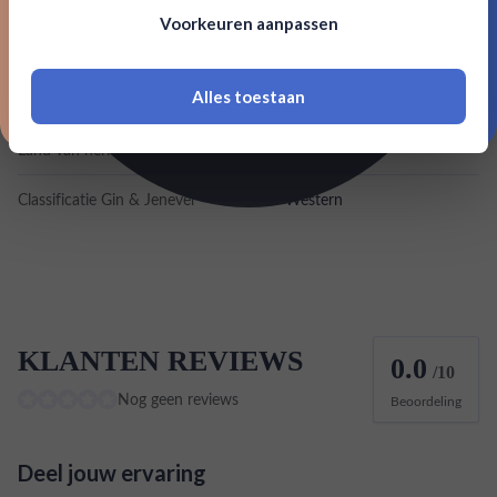
Om deze website te bezoeken moet je
Voorkeuren aanpassen
18 jaar of ouder zijn
Kleurstoffen
Alles toestaan
Inhoud
0,7L
*Navimer is uitgesloten van deze welkomstactie
Land van herkomst
België
Classificatie Gin & Jenever
New Western
KLANTEN REVIEWS
0.0
/10
Nog geen reviews
Beoordeling
Deel jouw ervaring