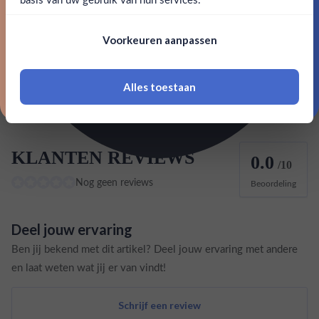
Nee, bedankt
EAN
7312040050703
Om deze website te bezoeken moet je
Voorkeuren aanpassen
18 jaar of ouder zijn
Basisingrediënt Wodka
Tarwe
Alles toestaan
*Navimer is uitgesloten van deze welkomstactie
KLANTEN REVIEWS
0.0
/10
Nog geen reviews
Beoordeling
Deel jouw ervaring
Ben jij bekend met dit artikel? Deel jouw ervaring met andere
en laat weten wat jij er van vindt!
Schrijf een review