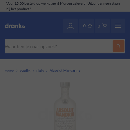
tzonderingen staan
Klantenservice
. Ook via WhatsApp
070-2141946
0
0
Zoeken
Home
Wodka
Plain
Absolut Mandarine