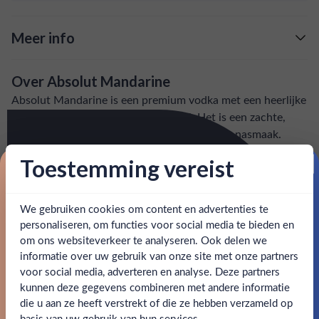
Meer info
Verzending is gratis vanaf
€125,-
Over Absolut Mandarine
: voor 15:00, morgen in huis (uitzondering bij
Snelle levering
Absolut Mandarine is een premium vodka met een heerlijke
artikel vermeld)
smaak van mandarijn en sinaasappel. Het is een zachte,
fruitige vodka met een zoete en verfrissende nasmaak.
en goed bereikbare klantenservice.
Behulpzame
Toestemming vereist
SPECIFICATIES
Proost op je eerste korting!
We gebruiken cookies om content en advertenties te
Schrijf je in en ontvang direct 5% korting op je eerste
Alcohol
40.00%
bestelling.
personaliseren, om functies voor social media te bieden en
om ons websiteverkeer te analyseren. Ook delen we
Merk
Absolut Vodka
Email
informatie over uw gebruik van onze site met onze partners
Ben jij 18 jaar of ouder?
voor social media, adverteren en analyse. Deze partners
Inhoud
0,7L
kunnen deze gegevens combineren met andere informatie
Claim mijn korting
die u aan ze heeft verstrekt of die ze hebben verzameld op
Land van herkomst
Zweden
Nee
Ja
basis van uw gebruik van hun services.