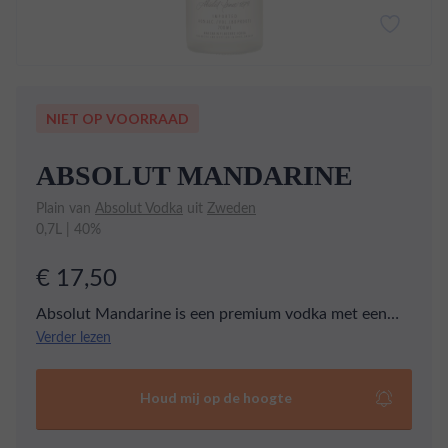
NIET OP VOORRAAD
ABSOLUT MANDARINE
Plain van
Absolut Vodka
uit
Zweden
0,7L | 40%
€ 17,50
Absolut Mandarine is een premium vodka met een
heerlijke smaak van mandarijn en sinaasappel. Het is
Verder lezen
een zachte, fruitige vodka met een zoete en
verfrissende nasmaak.
Houd mij op de hoogte