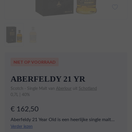
NIET OP VOORRAAD
ABERFELDY 21 YR
Scotch - Single Malt van
Aberlour
uit
Schotland
0,7L | 40%
€ 162,50
Aberfeldy 21 Year Old is een heerlijke single malt
whisky die 21 jaar heeft gerijpt in eikenhouten vaten,
Verder lezen