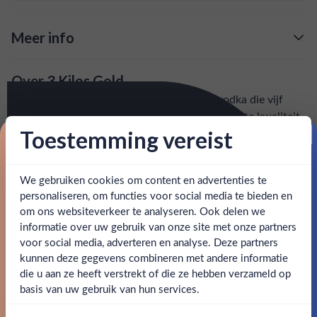
amandelen. De afdronk is luxueus glad met een
knapperige minerale afdronk.
Meer info
Verzending is gratis vanaf
€125,-
Over 3 Kilos Gold
: voor 15:00, morgen in huis (uitzondering bij
Snelle levering
3 Kilos Gold 999.9 Vodka is een premium vodka die vijf
artikel vermeld)
keer is gedistilleerd en gemaakt is van de hoogste kwaliteit
handgeselecteerde tarwe uit Europa. Het heeft een lichte
Toestemming vereist
en goed bereikbare klantenservice.
Behulpzame
Proost op je eerste korting!
geur van bloemen en vanille. Wat betreft de smaak zijn de
zachte granen goed in balans met de zachte, zoete hints
We gebruiken cookies om content en advertenties te
Schrijf je in en ontvang direct 5% korting op je eerste
van grapefruit en amandelen. De afdronk is luxueus glad
bestelling.
personaliseren, om functies voor social media te bieden en
met een knapperige minerale afdronk.
om ons websiteverkeer te analyseren. Ook delen we
Email
informatie over uw gebruik van onze site met onze partners
SPECIFICATIES
Ben jij 18 jaar of ouder?
voor social media, adverteren en analyse. Deze partners
kunnen deze gegevens combineren met andere informatie
Claim mijn korting
die u aan ze heeft verstrekt of die ze hebben verzameld op
Alcohol
40.00%
Nee
Ja
basis van uw gebruik van hun services.
Nee, bedankt
Merk
3 Kilos Gold 999.9
Om deze website te bezoeken moet je