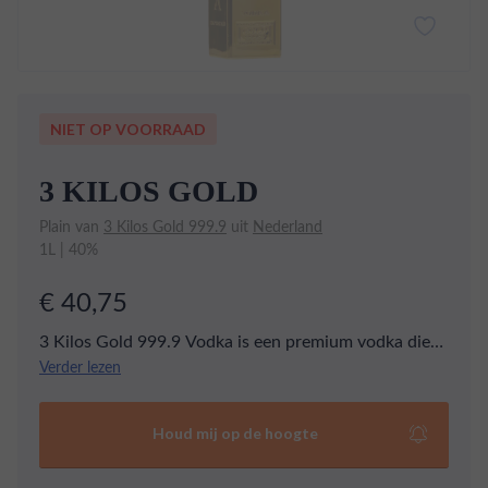
NIET OP VOORRAAD
3 KILOS GOLD
Plain van
3 Kilos Gold 999.9
uit
Nederland
1L | 40%
€ 40,75
3 Kilos Gold 999.9 Vodka is een premium vodka die
vijf keer is gedistilleerd en gemaakt is van de hoogste
Verder lezen
kwaliteit handgeselecteerde tarwe uit Europa. Het
heeft een lichte geur van bloemen en vanille. Wat
Houd mij op de hoogte
betreft de smaak zijn de zachte granen goed in balans
met de zachte, zoete hints van grapefruit en