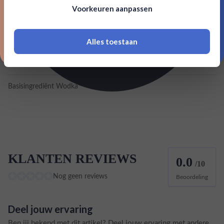
Voorkeuren aanpassen
18 jaar of ouder zijn
Inhoud
1L
Land van herkomst
Nederland
Alles toestaan
*Navimer is uitgesloten van deze welkomstactie
EAN
40232301490
Basisingrediënt Wodka
Tarwe
KLANTEN REVIEWS
0.0
/10
Nog geen reviews
Beoordeling
Deel jouw ervaring
Ben jij bekend met dit artikel? Deel jouw ervaring met andere