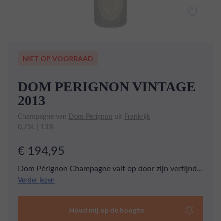
NIET OP VOORRAAD
DOM PERIGNON VINTAGE
2013
Champagne van
Dom Perignon
uit
Frankrijk
0,75L | 13%
€ 194,95
Dom Pérignon Champagne valt op door zijn verfijnde
elegantie en gelaagde complexiteit. De smaak is
Verder lezen
delicaat en verfijnd, gekenmerkt door een
harmonieuze balans van fruitige, florale en kruidige
Houd mij op de hoogte
tonen. In zijn jeugd onthult deze champagne