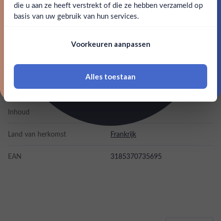
Claim mijn korting
die u aan ze heeft verstrekt of die ze hebben verzameld op
Nee
Ja
basis van uw gebruik van hun services.
Alcohol
12.50%
Nee, bedankt
Om deze website te bezoeken moet je
Voorkeuren aanpassen
Allergenen
Sulfiten
18 jaar of ouder zijn
Merk
Dom Perignon
Alles toestaan
*Navimer is uitgesloten van deze welkomstactie
Kleurstoffen
Inhoud
0,75L
Land van herkomst
Frankrijk
EAN
3185370735695