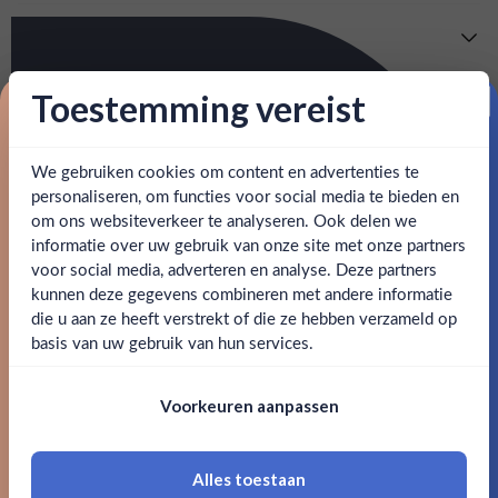
gemakkelijk om fruit en garnituren te snijden voor het
Meer info
bereiden van cocktails.
Verzending is gratis vanaf
€125,-
Toestemming vereist
Over Coley Bar Knife
Proost op je eerste korting!
: voor 15:00, morgen in huis (uitzondering bij
Snelle levering
De Urban Bar Coley Bar Knife is een stijlvol en functioneel
artikel vermeld)
hulpmiddel voor bartenders om fruit en garnituren te
We gebruiken cookies om content en advertenties te
Schrijf je in en ontvang direct 5% korting op je eerste
snijden. Het mes is gemaakt van hoogwaardig roestvrij
bestelling.
personaliseren, om functies voor social media te bieden en
en goed bereikbare klantenservice.
Behulpzame
staal en heeft een ergonomisch ontworpen handvat dat
om ons websiteverkeer te analyseren. Ook delen we
Email
comfortabel en stevig in de hand ligt. De scherpe snede van
informatie over uw gebruik van onze site met onze partners
Ben jij 18 jaar of ouder?
het mes maakt het gemakkelijk om fruit en garnituren te
voor social media, adverteren en analyse. Deze partners
snijden voor het bereiden van cocktails.
kunnen deze gegevens combineren met andere informatie
Claim mijn korting
die u aan ze heeft verstrekt of die ze hebben verzameld op
Nee
Ja
basis van uw gebruik van hun services.
SPECIFICATIES
Nee, bedankt
Om deze website te bezoeken moet je
Voorkeuren aanpassen
18 jaar of ouder zijn
Merk
Urban Bar
Land van herkomst
Groot-Britannië
Alles toestaan
*Navimer is uitgesloten van deze welkomstactie