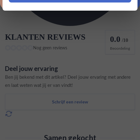
KLANTEN REVIEWS
0.0
/10
Nog geen reviews
Beoordeling
Deel jouw ervaring
Ben jij bekend met dit artikel? Deel jouw ervaring met andere
en laat weten wat jij er van vindt!
Schrijf een review
Samen gekocht