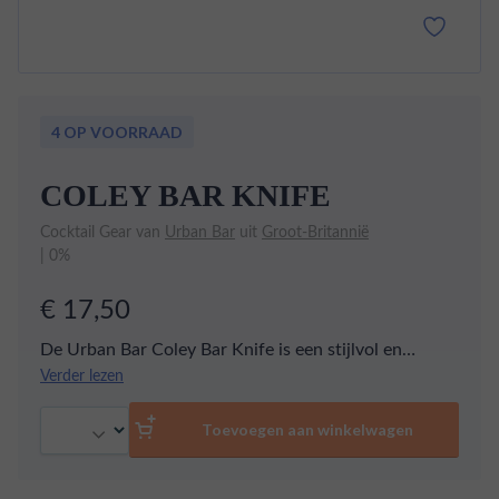
4 OP VOORRAAD
COLEY BAR KNIFE
Cocktail Gear van
Urban Bar
uit
Groot-Britannië
| 0%
€ 17,50
De Urban Bar Coley Bar Knife is een stijlvol en
functioneel hulpmiddel voor bartenders om fruit en
Verder lezen
garnituren te snijden. Het mes is gemaakt van
Aantal
hoogwaardig roestvrij staal en heeft een ergonomisch
Toevoegen aan winkelwagen
ontworpen handvat dat comfortabel en stevig in de
hand ligt. De scherpe snede van het mes maakt het