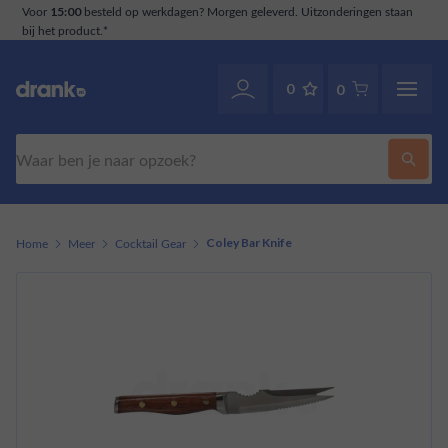
eleverd. Uitzonderingen staan
Klantenservice
. Ook v
070-2141946
0
0
Zoeken
Home
Meer
Cocktail Gear
Coley Bar Knife