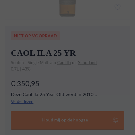
NIET OP VOORRAAD
CAOL ILA 25 YR
Scotch - Single Malt van
Caol Ila
uit
Schotland
0,7L | 43%
€ 350,95
Deze Caol Ila 25 Year Old werd in 2010
geïntroduceerd en is de eerste botteling van deze
Verder lezen
geweldige distilleerderij op 43%. Heerlijk rijk met een
zacht mondgevoel en tonen van leer, zwarte peper,
Houd mij op de hoogte
gember en citroen.