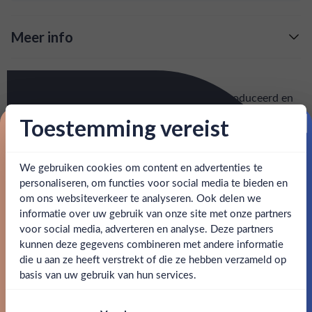
Meer info
Verzending is gratis vanaf
€125,-
Over Caol Ila 25 Yr
: voor 15:00, morgen in huis (uitzondering bij
Snelle levering
Deze Caol Ila 25 Year Old werd in 2010 geïntroduceerd en
artikel vermeld)
is de eerste botteling van deze geweldige distilleerderij op
Toestemming vereist
43%. Heerlijk rijk met een zacht mondgevoel en tonen van
Proost op je eerste korting!
en goed bereikbare klantenservice.
Behulpzame
leer, zwarte peper, gember en citroen.
We gebruiken cookies om content en advertenties te
Schrijf je in en ontvang direct 5% korting op je eerste
bestelling.
personaliseren, om functies voor social media te bieden en
SPECIFICATIES
om ons websiteverkeer te analyseren. Ook delen we
Email
informatie over uw gebruik van onze site met onze partners
Ben jij 18 jaar of ouder?
Alcohol
43.00%
voor social media, adverteren en analyse. Deze partners
kunnen deze gegevens combineren met andere informatie
Claim mijn korting
Merk
Caol Ila
die u aan ze heeft verstrekt of die ze hebben verzameld op
Nee
Ja
basis van uw gebruik van hun services.
Kleurstoffen
Nee, bedankt
Om deze website te bezoeken moet je