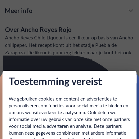
Meer info
Verzending is gratis vanaf
€125,-
Over Ancho Reyes Rojo
: voor 15:00, morgen in huis (uitzondering bij
Snelle levering
Ancho Reyes Chile Liqueur is een likeur op basis van Ancho
artikel vermeld)
chilipeper. Het recept komt uit het stadje Puebla de
Zaragoza. De likeur is puur erg lekker maar je kunt het ook
en goed bereikbare klantenservice.
Behulpzame
gebruiken in een cocktail voor extra bite.
SPECIFICATIES
Toestemming vereist
Proost op je eerste korting!
Alcohol
40.00%
We gebruiken cookies om content en advertenties te
Schrijf je in en ontvang direct 5% korting op je eerste
bestelling.
personaliseren, om functies voor social media te bieden en
Allergenen
-
om ons websiteverkeer te analyseren. Ook delen we
Email
informatie over uw gebruik van onze site met onze partners
Merk
Ancho Reyes
Ben jij 18 jaar of ouder?
voor social media, adverteren en analyse. Deze partners
kunnen deze gegevens combineren met andere informatie
Kleurstoffen
Claim mijn korting