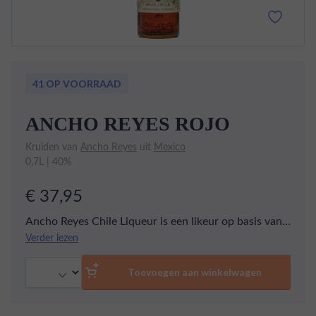
41 OP VOORRAAD
ANCHO REYES ROJO
Kruiden van
Ancho Reyes
uit
Mexico
0,7L | 40%
€ 37,95
Ancho Reyes Chile Liqueur is een likeur op basis van
Ancho chilipeper. Het recept komt uit het stadje
Verder lezen
Puebla de Zaragoza. De likeur is puur erg lekker maar
Aantal
je kunt het ook gebruiken in een cocktail voor extra
Toevoegen aan winkelwagen
bite.