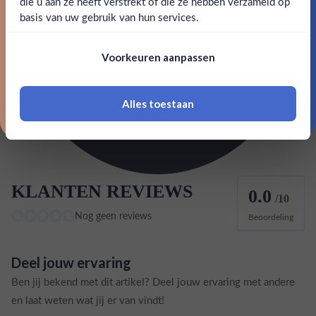
die u aan ze heeft verstrekt of die ze hebben verzameld op
Nee
Ja
basis van uw gebruik van hun services.
Inhoud
0,7L
Nee, bedankt
Om deze website te bezoeken moet je
Land van herkomst
Mexico
Voorkeuren aanpassen
18 jaar of ouder zijn
EAN
7503018819068
Alles toestaan
*Navimer is uitgesloten van deze welkomstactie
KLANTEN REVIEWS
0.0
/10
Nog geen reviews
Beoordeling
Deel jouw ervaring
Ben jij bekend met dit artikel? Deel jouw ervaring met andere
en laat weten wat jij er van vindt!