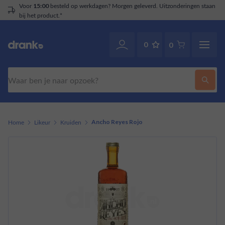
eleverd. Uitzonderingen staan
Klantenservice
. Ook v
070-2141946
0
0
Zoeken
Home
Likeur
Kruiden
Ancho Reyes Rojo